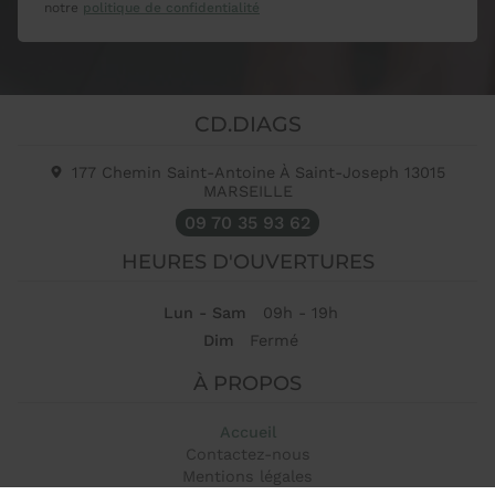
notre
politique de confidentialité
CD.DIAGS
177 Chemin Saint-Antoine À Saint-Joseph
13015
MARSEILLE
09 70 35 93 62
HEURES D'OUVERTURES
Lun - Sam
09h - 19h
Dim
Fermé
À PROPOS
Accueil
Contactez-nous
Mentions légales