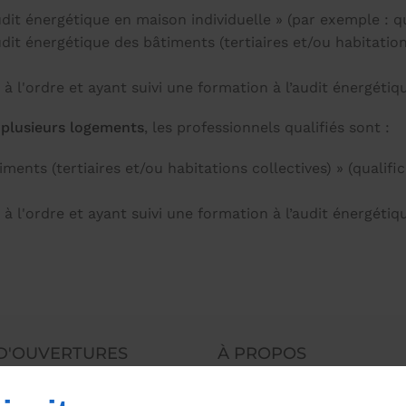
udit énergétique en maison individuelle » (par exemple : q
dit énergétique des bâtiments (tertiaires et/ou habitation
s à l'ordre et ayant suivi une formation à l’audit énergéti
 plusieurs logements
, les professionnels qualifiés sont :
ents (tertiaires et/ou habitations collectives) » (qualifi
s à l'ordre et ayant suivi une formation à l’audit énergétiq
D'OUVERTURES
À PROPOS
Accueil
Mention
09h - 19h