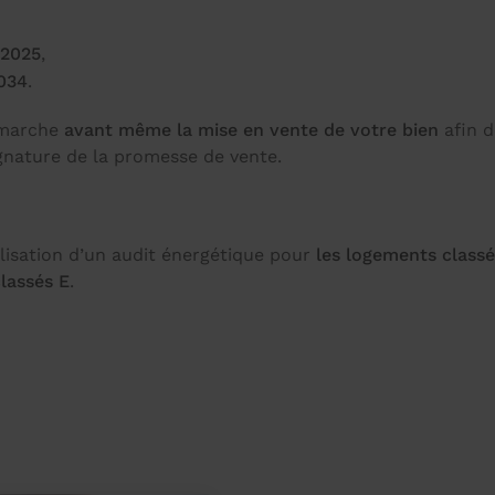
 2025
,
2034
.
émarche
avant même la mise en vente de votre bien
afin d
signature de la promesse de vente.
lisation d’un audit énergétique pour
les logements class
lassés E
.