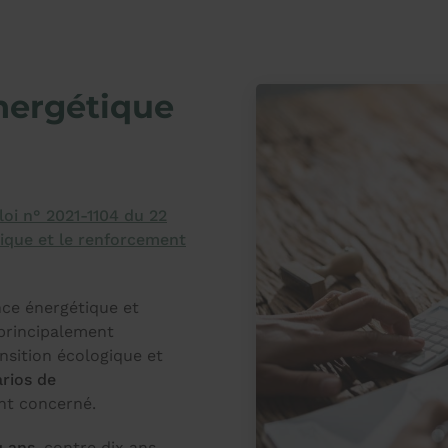
énergétique
 loi n° 2021-1104 du 22
tique et le renforcement
ance énergétique et
principalement
nsition écologique et
arios de
nt concerné.
q ans
, contre dix ans