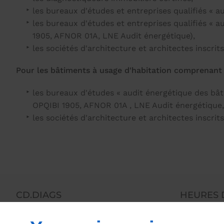
les bureaux d'études et entreprises qualifiés « a
les bureaux d'études et entreprises qualifiés « au
1905, AFNOR 01A, LNE Audit énergétique),
les sociétés d'architecture et architectes inscrit
Pour les bâtiments à usage d'habitation comprenant
les bureaux d'études « audit énergétique des bâtim
OPQIBI 1905, AFNOR 01A , LNE Audit énergétique,
les sociétés d'architecture et architectes inscrit
CD.DIAGS
HEURES 
177 Chemin Saint-Antoine À Saint-
Lun - Sam