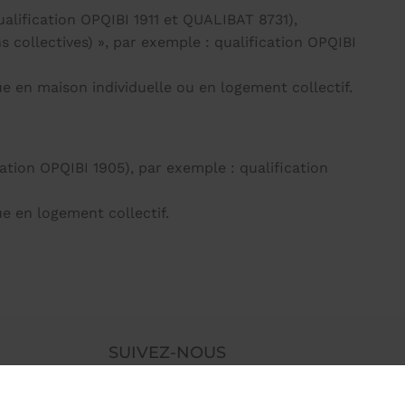
ualification OPQIBI 1911 et QUALIBAT 8731),
s collectives) », par exemple : qualification OPQIBI
que en maison individuelle ou en logement collectif.
cation OPQIBI 1905), par exemple : qualification
ue en logement collectif.
SUIVEZ-NOUS
s légales