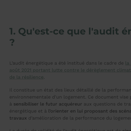
1. Qu'est-ce que l'audit 
?
L’audit énergétique a été institué dans le cadre de
la
août 2021 portant lutte contre le dérèglement clima
de la résilience
.
Il constitue un état des lieux détaillé de la perform
environnementale d'un logement. Ce document vise 
à
sensibiliser le futur acquéreur
aux questions de tra
énergétique et à
l’orienter en lui proposant des scén
travaux
d’amélioration de la performance du logeme
La durée de validité de l’audit énergétique est de
cin